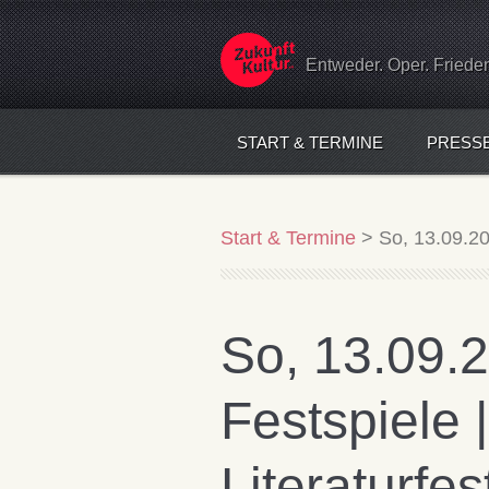
Entweder. Oper. Friede
START & TERMINE
PRESS
Start & Termine
>
So, 13.09.201
So, 13.09.2
Festspiele |
Literaturfes