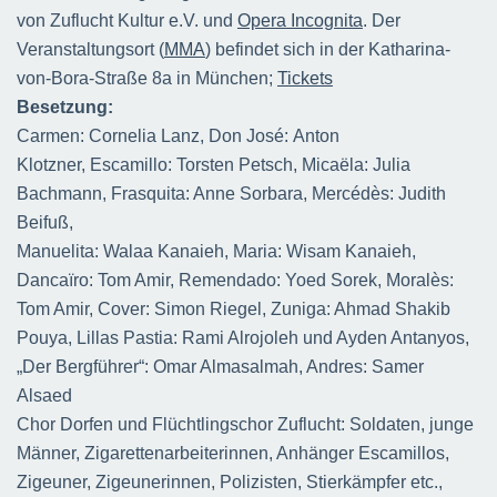
von Zuflucht Kultur e.V. und
Opera Incognita
. Der
Veranstaltungsort (
MMA
) befindet sich in der Katharina-
von-Bora-Straße 8a in München;
Tickets
Besetzung:
Carmen: Cornelia Lanz, Don José: Anton
Klotzner, Escamillo: Torsten Petsch, Micaëla: Julia
Bachmann, Frasquita: Anne Sorbara, Mercédès: Judith
Beifuß,
Manuelita: Walaa Kanaieh, Maria: Wisam Kanaieh,
Dancaïro: Tom Amir, Remendado: Yoed Sorek, Moralès:
Tom Amir, Cover: Simon Riegel, Zuniga: Ahmad Shakib
Pouya, Lillas Pastia: Rami Alrojoleh und Ayden Antanyos,
„Der Bergführer“: Omar Almasalmah, Andres: Samer
Alsaed
Chor Dorfen und Flüchtlingschor Zuflucht: Soldaten, junge
Männer, Zigarettenarbeiterinnen, Anhänger Escamillos,
Zigeuner, Zigeunerinnen, Polizisten, Stierkämpfer etc.,