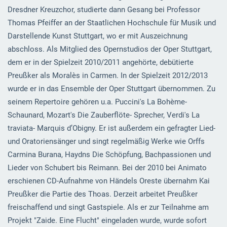
Dresdner Kreuzchor, studierte dann Gesang bei Professor
Thomas Pfeiffer an der Staatlichen Hochschule für Musik und
Darstellende Kunst Stuttgart, wo er mit Auszeichnung
abschloss. Als Mitglied des Opernstudios der Oper Stuttgart,
dem er in der Spielzeit 2010/2011 angehörte, debütierte
Preußker als Moralès in Carmen. In der Spielzeit 2012/2013
wurde er in das Ensemble der Oper Stuttgart übernommen. Zu
seinem Repertoire gehören u.a. Puccini's La Bohème-
Schaunard, Mozart's Die Zauberflöte- Sprecher, Verdi's La
traviata- Marquis d’Obigny. Er ist außerdem ein gefragter Lied-
und Oratoriensänger und singt regelmäßig Werke wie Orffs
Carmina Burana, Haydns Die Schöpfung, Bachpassionen und
Lieder von Schubert bis Reimann. Bei der 2010 bei Animato
erschienen CD-Aufnahme von Händels Oreste übernahm Kai
Preußker die Partie des Thoas. Derzeit arbeitet Preußker
freischaffend und singt Gastspiele. Als er zur Teilnahme am
Projekt "Zaide. Eine Flucht" eingeladen wurde, wurde sofort