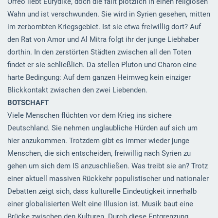
Orfeo liebt Eurydike, doch die fällt plötzlich in einen religiösen
Wahn und ist verschwunden. Sie wird in Syrien gesehen, mitten
im zerbombten Kriegsgebiet. Ist sie etwa freiwillig dort? Auf
den Rat von Amor und Al Mitra folgt ihr der junge Liebhaber
dorthin. In den zerstörten Städten zwischen all den Toten
findet er sie schließlich. Da stellen Pluton und Charon eine
harte Bedingung: Auf dem ganzen Heimweg kein einziger
Blickkontakt zwischen den zwei Liebenden.
BOTSCHAFT
Viele Menschen flüchten vor dem Krieg ins sichere
Deutschland. Sie nehmen unglaubliche Hürden auf sich um
hier anzukommen. Trotzdem gibt es immer wieder junge
Menschen, die sich entscheiden, freiwillig nach Syrien zu
gehen um sich dem IS anzuschließen. Was treibt sie an? Trotz
einer aktuell massiven Rückkehr populistischer und nationaler
Debatten zeigt sich, dass kulturelle Eindeutigkeit innerhalb
einer globalisierten Welt eine Illusion ist. Musik baut eine
Brücke zwischen den Kulturen. Durch diese Entgrenzung