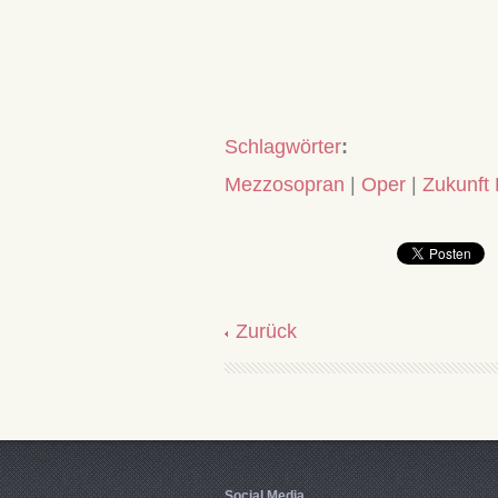
Schlagwörter
:
Mezzosopran
|
Oper
|
Zukunft 
Zurück
Social Media