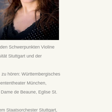
t den Schwerpunkten Violine
tät Stuttgart und der
en zu hören: Württembergisches
egententheater München,
re Dame de Beaune, Eglise St.
em Staatsorchester Stuttgart,