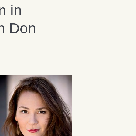
n in
in Don