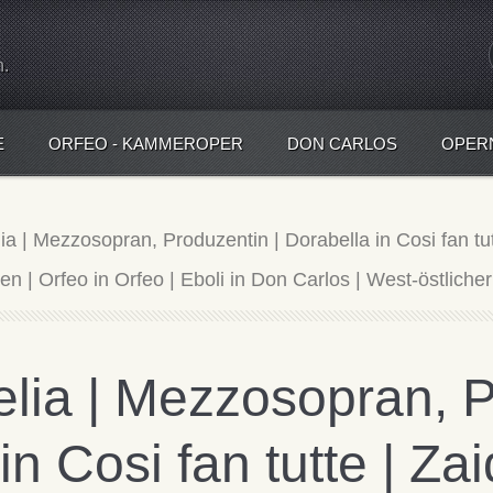
n.
E
ORFEO - KAMMEROPER
DON CARLOS
OPER
ia | Mezzosopran, Produzentin | Dorabella in Cosi fan tut
 | Orfeo in Orfeo | Eboli in Don Carlos | West-östliche
elia | Mezzosopran, 
in Cosi fan tutte | Za