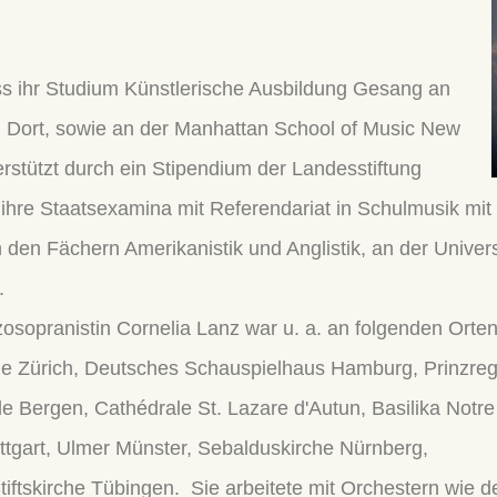
s ihr Studium Künstlerische Ausbildung Gesang an
. Dort, sowie an der Manhattan School of Music New
erstützt durch ein Stipendium der Landesstiftung
ihre Staatsexamina mit Referendariat in Schulmusik mi
 den Fächern Amerikanistik und Anglistik, an der Universi
.
zzosopranistin Cornelia Lanz war u. a. an folgenden Ort
alle Zürich, Deutsches Schauspielhaus Hamburg, Prinzr
ale Bergen, Cathédrale St. Lazare d'Autun, Basilika Not
uttgart, Ulmer Münster, Sebalduskirche Nürnberg,
iftskirche Tübingen. Sie arbeitete mit Orchestern wie d