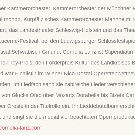
cher Kammerorchester, Kammerorchester der Münchner P
del mondo, Kurpfälzisches Kammerorchester Mannheim, 
tgart, das Landestheater Schleswig-Holstein und das Th
Lucerne-Festival, bei den Ludwigsburger Schlossfestspi
ival Schwäbisch Gmünd. Cornelia Lanz ist Stipendiatin
uno-Frey-Preis, den Förderpreis Kultur des Landkreises 
war Finalistin im Wiener Nico-Dostal Operettenwettbe
tien. Im Liedfach sang sie zahlreiche Lieder verschieden
en von Glucks Ofeo über Mozarts Dorabella bis Bizets Ca
r Oreste in der Titelrolle ein. Ihr Lieddebutalbum ersch
iiert und singt sie die medial viel beachteten Opernprodukt
ornelia-lanz.com