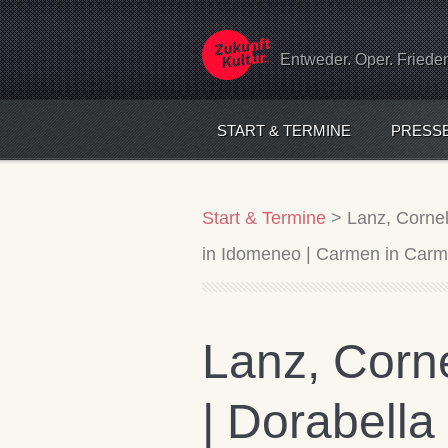
Entweder. Oper. Friede
START & TERMINE
PRESS
Start & Termine
>
Lanz, Cornel
in Idomeneo | Carmen in Carmen
Lanz, Corn
| Dorabella 