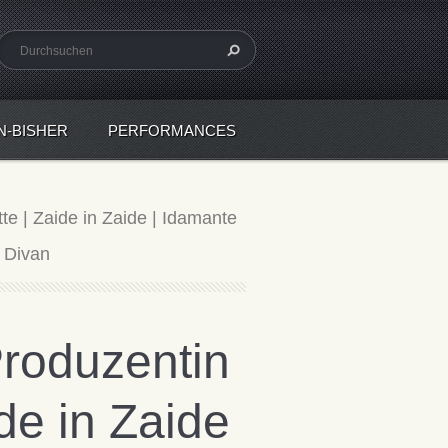
N-BISHER
PERFORMANCES
te | Zaide in Zaide | Idamante
r Divan
Produzentin
ide in Zaide