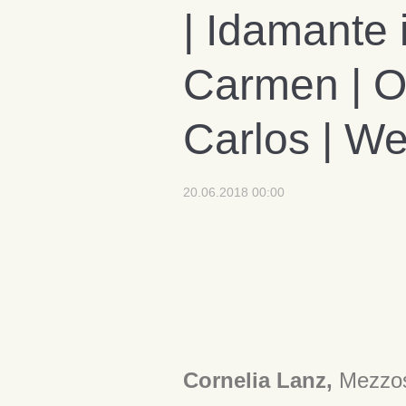
| Idamante
Carmen | Or
Carlos | We
20.06.2018 00:00
Cornelia Lanz,
Me
zzo