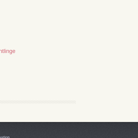
htlinge
mation