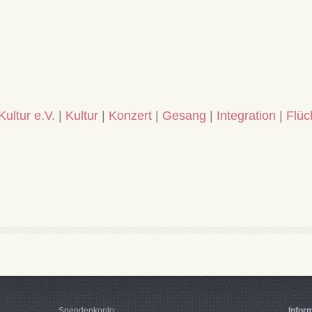
Kultur e.V.
|
Kultur
|
Konzert
|
Gesang
|
Integration
|
Flüc
Spendenkonto:
Infor