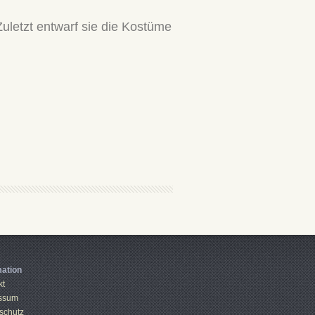
Zuletzt entwarf sie die Kostüme
mation
kt
ssum
schutz