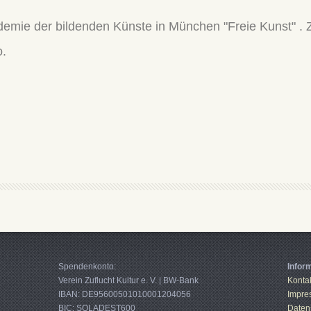
ademie der bildenden Künste in München "Freie Kunst" . 
o.
Spendenkonto:
Infor
Verein Zuflucht Kultur e. V. | BW-Bank
Konta
IBAN: DE95600501010001204056
Impre
BIC: SOLADEST600
Daten