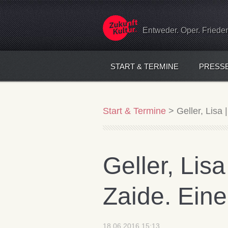
Entweder. Oper. Friede
START & TERMINE
PRESS
Start & Termine
>
Geller, Lisa
Geller, Lis
Zaide. Eine
18.06.2016 15:13