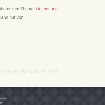
orkshops zum Thema
"Heimat und
kann nur von
mation
kt