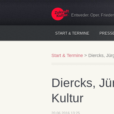
Entweder. Oper. Friede
START & TERMINE
PRESS
Start & Termine
>
Diercks, Jür
Diercks, Jü
Kultur
20.06.2016 13:25