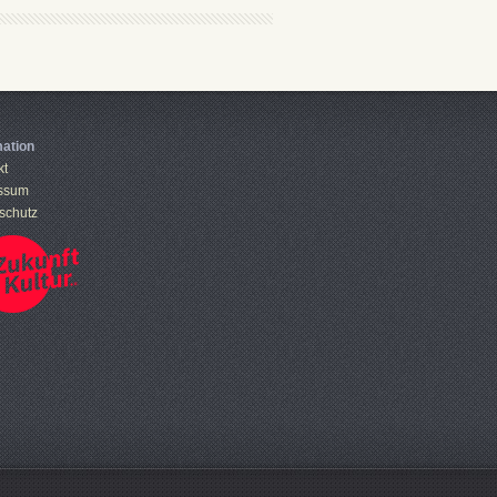
mation
kt
ssum
schutz