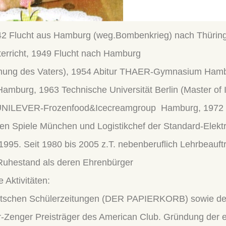
2 Flucht aus Hamburg (weg.Bombenkrieg) nach Thüringe
terricht, 1949 Flucht nach Hamburg
gnung des Vaters), 1954 Abitur THAER-Gymnasium Hamb
mburg, 1963 Technische Universität Berlin (Master of I
n UNILEVER-Frozenfood&Icecreamgroup Hamburg, 1972 Le
n Spiele München und Logistikchef der Standard-Elekt
995. Seit 1980 bis 2005 z.T. nebenberuflich Lehrbeauftr
r Ruhestand als deren Ehrenbürger
e Aktivitäten:
deutschen Schülerzeitungen (DER PAPIERKORB) sowie
nger Preisträger des American Club. Gründung der e