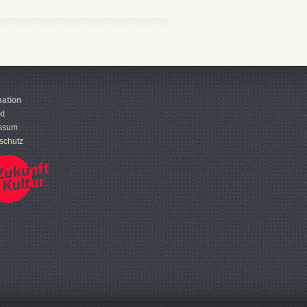
mation
kt
ssum
schutz