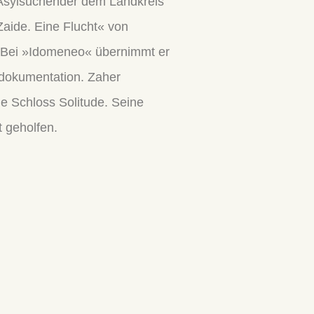
 Asylsuchender dem Landkreis
Zaide. Eine Flucht« von
s. Bei »Idomeneo« übernimmt er
mdokumentation. Zaher
ie Schloss Solitude. Seine
t geholfen.