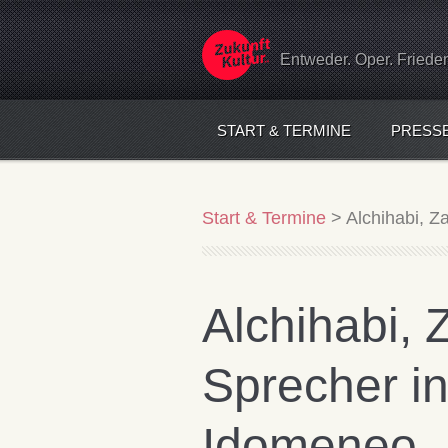
Entweder. Oper. Friede
START & TERMINE
PRESS
Start & Termine
>
Alchihabi, Z
Alchihabi, 
Sprecher in
Idomeneo