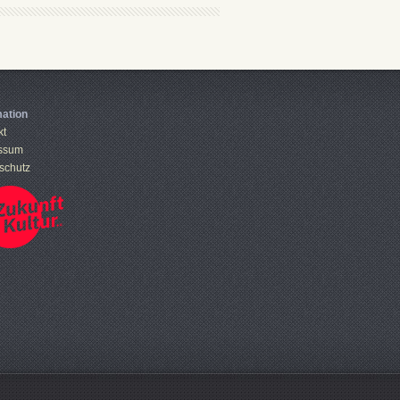
mation
kt
ssum
schutz