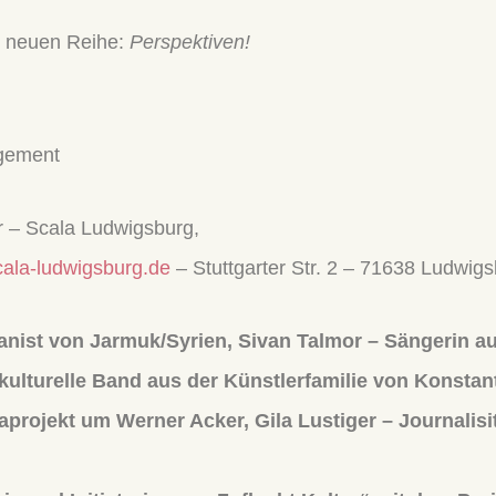
er neuen Reihe:
Perspektiven!
agement
r – Scala Ludwigsburg,
ala-ludwigsburg.de
– Stuttgarter Str. 2 – 71638 Ludwi
nist von Jarmuk/Syrien, Sivan Talmor – Sängerin au
tikulturelle Band aus der Künstlerfamilie von Kons
projekt um Werner Acker, Gila Lustiger – Journalisit