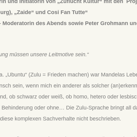
in und Initiatorin von „Zuflucht Kultur“ mit den Pr
urg), „Zaide“ und Cosi Fan Tutte“
in – Moderatorin des Abends sowie Peter Grohmann 
ng müssen unsere Leitmotive sein.“
a. „Ubuntu“ (Zulu = Frieden machen) war Mandelas Leb
nsch sein, wenn mich ein anderer als solcher (an)erkennt“
d, ob schwarz oder weiß, ob homo, hetero oder lesbisch,
Behinderung oder ohne… Die Zulu-Sprache bringt all da
diese komplexen Sachverhalte nicht beschrieben.