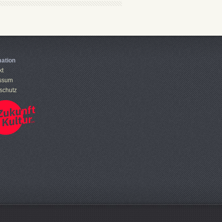
mation
kt
ssum
schutz