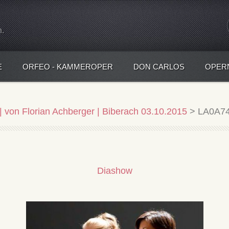
n.
E
ORFEO - KAMMEROPER
DON CARLOS
OPER
| von Florian Achberger | Biberach 03.10.2015
>
LA0A74
Diashow