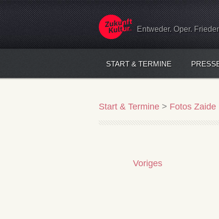
Entweder. Oper. Friede
START & TERMINE
PRESS
Start & Termine
>
Fotos Zaide 
Voriges