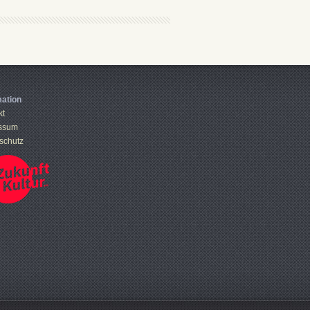
mation
kt
ssum
schutz