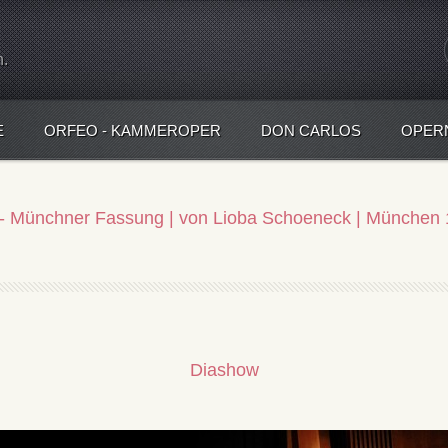
n.
E
ORFEO - KAMMEROPER
DON CARLOS
OPER
 - Münchner Fassung | von Lioba Schoeneck | München
Diashow