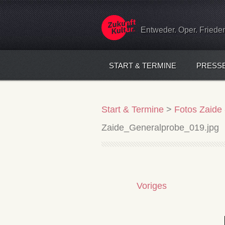
Entweder. Oper. Friede
START & TERMINE
PRESS
Start & Termine
>
Fotos Zaide
Zaide_Generalprobe_019.jpg
Voriges