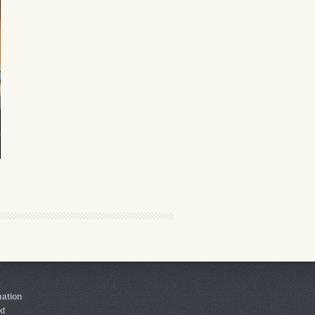
mation
kt