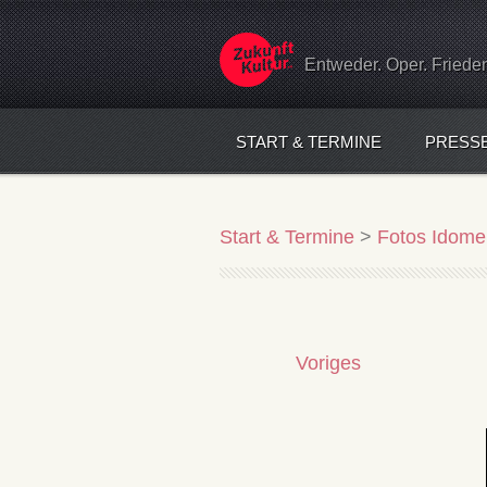
Entweder. Oper. Friede
START & TERMINE
PRESS
Start & Termine
>
Fotos Idome
Voriges