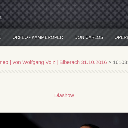
n.
E
ORFEO - KAMMEROPER
DON CARLOS
OPER
neo | von Wolfgang Volz | Biberach 31.10.2016
>
16103
Diashow